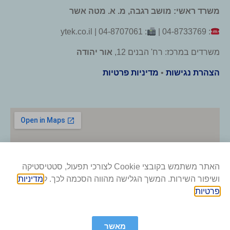
משרד ראשי: מושב רגבה, מ. א. מטה אשר
: 04-8707061 | ytek.co.il
: 04-8733769 |
משרדים במרכז: רח' הבנים 12,
אור יהודה
הצהרת נגישות
•
מדיניות פרטיות
האתר משתמש בקובצי Cookie לצורכי תפעול, סטטיסטיקה
ושיפור השירות. המשך הגלישה מהווה הסכמה לכך. ל
מדיניות
פרטיות
.
מאשר