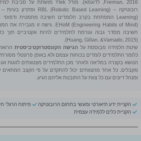
Freiman, 2016, לדוגמא). מודל Ytek מושת
Learning) המפתחת בקרב הלומדים חשיבה מתמטית ודפוס
EHoM (Engineering Habits of Mind). גישה 
חשיבה מסדר גבוה וגורמת לתלמידים להיות אקטיביים תוך כדי
(Huang, Gillan, &Varnado, 2015).
שיטת הלמידה מבוססת על
הגישה הקונסטרוקטיביסטית
הרואה 
כלומר התלמידים לומדים בכוחות עצמם ולא באופן פרונטלי מסורתי.
הנושא בקצרה במליאה ולאחר מכן התלמידים מצטוותים לזוגות ועו
מקבלים. כל אחד מהצוותים יכול להתקדם על פי הקצב המתאים ל
ומנהל דיונים עם כל צוות על התובנות אליהם הגיע.
מטרות התוכנית
הקניית ידע תיאורטי ומעשי בתחום הרובוטיקה
פיתוח הרגלי ח
הקניית כלים ללמידה עצמית