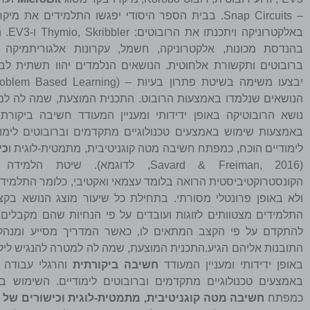
– Snap Circuits. בבית הספר היסודי יפגשו התלמידים את 
באלקטר
בהנדסת מכונות, אלקטרוניקה, חשמל, עקרונות אלגוריתמיקה 
ברובוטים ותקשורת אלחוטית. הנושאים הנלמדים יהוו תשתית לביצ
יבצעו משימה בשיטת פתרון בעיות –
הנושאים שנלמדו באמצעות הרובוט. התכנית המוצעת, שמה לה למ
נושא הרובוטיקה באופן ידידותי ומעניין המעודד חשיבה ביקורתי
באמצעות שימוש באמצעים טכנולוגיים מתקדמים וברובוטים לימוד
לימודיים הוכח, כמפתח חשיבה מטה קוגניטיבית, מתמטית-לוגית ו
כי
(Savard & Freiman, 2016, לדוגמא). ש
הקונסטרוקטיביסטית הרואה בלומד עצמאי ואקטיבי, כלומר התלמיד
ולא באופן פרונטלי מסורתי. בתחילת כל שיעור מוצג הנושא בק
התלמידים מצטוותים לזוגות ועובדים על פי הנחיות שהם מקבלים.
להתקדם על פי הקצב המתאים לו, כאשר המדריך מסייע ומנהל ד
התובנות אליהם הגיע.התכנית המוצעת, שמה לה למטרה להנגיש ליל
באופן ידידותי ומעניין המעודד
חשיבה ביקורתית
והרגלי עבודה 
באמצעים טכנולוגיים מתקדמים וברובוטים לימודיים. השימוש ברו
כמפתח
חשיבה מטה קוגניטיבית, מתמטית-לוגית וכישורים של פ