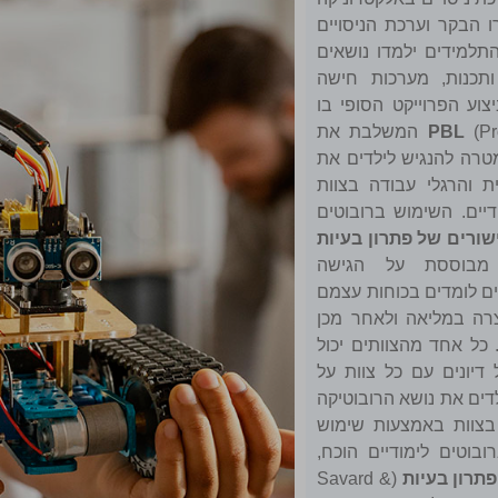
מיקרו הבקר וערכת הניסויים
וניקה ויתכנתו את הרובוטים: Thymio, Skribbler ו-EV3. התלמידים ילמדו נושאים
ותכנות, מערכות חישה
וע הפרוייקט הסופי בו
PBL
(Problem Based Learning) המשלבת את
טרה להנגיש לילדים את
ת והרגלי עבודה בצוות
יים. השימוש ברובוטים
שורים של פתרון בעיות
יטת הלמידה מבוססת על הגישה
ים לומדים בכוחות עצמם
צרה במליאה ולאחר מכן
 כל אחד מהצוותים יכול
יונים עם כל צוות על
דים את נושא הרובוטיקה
בצוות באמצעות שימוש
בוטים לימודיים הוכח,
תרון בעיות
(Savard &