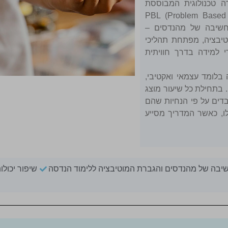
ת על סביבת למידה טכנולוגית המבוססת
רובוטיקה – RBL (Robotic Based Learning) ופתרון בעיות – PBL (Problem Based
י חשיבה של מהנדסים –
זו מגבירה את המוטיבציה, מפתחת תהליכי
 למידה בדרך חוויתית
בלומד עצמאי ואקטיבי,
 בתחילת כל שיעור מוצג
בדים על פי הנחיות שהם
ו, כאשר המדריך מסייע
שיבה של מהנדסים והגברת המוטיבציה ללימוד הנדסה
שיפור יכול