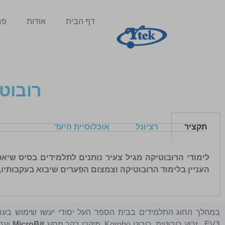
דף הבית
אודות
פר
רובוטיק
תקציר
רציונל
אוכלוסיית היעד
לימודי הרובוטיקה מגיל צעיר נותנים לתלמידים בסיס שי
העניין בלימוד הרובוטיקה וצמצום הפערים שיבוא בעקבותיו
במהלך החוג התלמידים בבית הספר העל יסודי יעשו שימוש בערכו
EV3 , זרוע רובוטית, רובוט Korobo, מיקרו בקר מסוג
MicroBit
וער