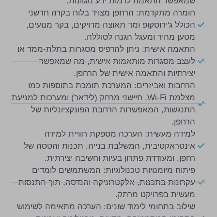
שמאפשר התאמה לרמות ידע מגוונות.
חומרה מתקדמת: הרחפן מצויד בלוח בקרה חדשני
הכולל ג'ירוסקופ ומד תאוצה מדויקים, בקר מנועים,
מטען מהיר ומעגל הגנה לסוללה.
התאמה אישית: ניתן להדפיס מסגרות בתלת-ממד או
לעצב מסגרות מותאמות אישית, מה שמאפשר
יצירתיות והתאמה אישית של הרחפן.
הרחבות ואביזרים: המערכת תומכת בתוספות כמו
מצלמת Wi-Fi, חיישני מרחק (לידאר) ומערכות למניעת
התנגשות, המאפשרות הרחבת הפונקציונליות של
הרחפן.
למידה מעשית: הערכה מספקת חוויית למידה
אינטראקטיבית, המשלבת בנייה, תכנות והטסה של
רחפן, ומעודדת פתרון בעיות וחשיבה יצירתית.
פיתוח מיומנויות טכנולוגיות: המשתמשים לומדים
עקרונות בתכנות, אלקטרוניקה והנדסה, תוך התנסות
מעשית בפרויקט מרתק.
שילוב בתחומי לימוד שונים: הערכה מתאימה לשימוש