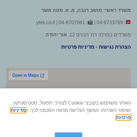
משרד ראשי: מושב רגבה, מ. א. מטה אשר
: 04-8707061 | ytek.co.il
: 04-8733769 |
משרדים במרכז: רח' הבנים 12,
אור יהודה
הצהרת נגישות
•
מדיניות פרטיות
האתר משתמש בקובצי Cookie לצורכי תפעול, סטטיסטיקה
ושיפור השירות. המשך הגלישה מהווה הסכמה לכך. ל
מדיניות
פרטיות
.