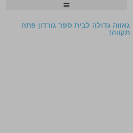
מרכזי הסייבר ו-AI
‎גאווה גדולה לבית ספר גורדון פתח
תקווה‎!