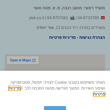
משרד ראשי: מושב רגבה, מ. א. מטה אשר
: 04-8707061 | ytek.co.il
: 04-8733769 |
משרדים במרכז: רח' הבנים 12,
אור יהודה
הצהרת נגישות
•
מדיניות פרטיות
האתר משתמש בקובצי Cookie לצורכי תפעול, סטטיסטיקה
ושיפור השירות. המשך הגלישה מהווה הסכמה לכך. ל
מדיניות
פרטיות
.