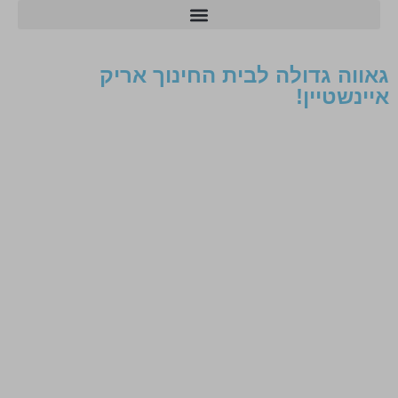
מרכזי הסייבר ו-AI
גאווה גדולה לבית החינוך אריק
איינשטיין!