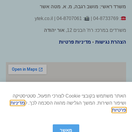
משרד ראשי: מושב רגבה, מ. א. מטה אשר
: 04-8707061 | ytek.co.il
: 04-8733769 |
משרדים במרכז: רח' הבנים 12,
אור יהודה
הצהרת נגישות
•
מדיניות פרטיות
האתר משתמש בקובצי Cookie לצורכי תפעול, סטטיסטיקה
ושיפור השירות. המשך הגלישה מהווה הסכמה לכך. ל
מדיניות
פרטיות
.
מאשר